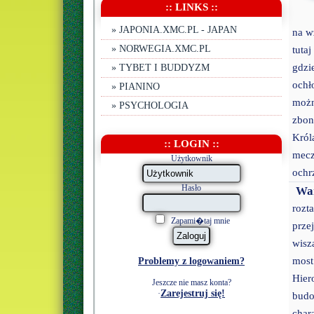
:: LINKS ::
» JAPONIA.XMC.PL - JAPAN
na w
» NORWEGIA.XMC.PL
tuta
gdzi
» TYBET I BUDDYZM
ochł
» PIANINO
możn
» PSYCHOLOGIA
zbon
Król
:: LOGIN ::
mecz
Użytkownik
ochr
Hasło
War
rozt
Zapami�taj mnie
prze
wisz
most
Problemy z logowaniem?
Hier
Jeszcze nie masz konta?
Zarejestruj się!
·
bud
char