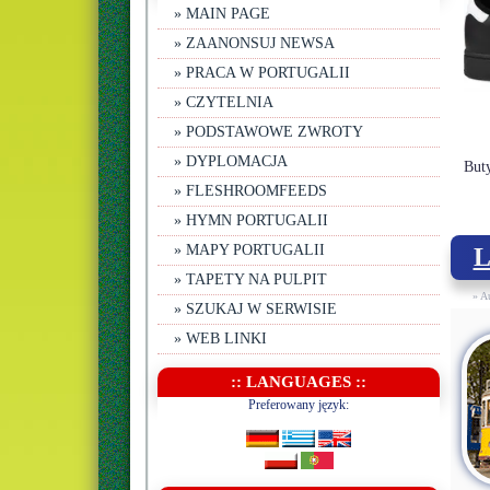
» MAIN PAGE
» ZAANONSUJ NEWSA
» PRACA W PORTUGALII
» CZYTELNIA
» PODSTAWOWE ZWROTY
» DYPLOMACJA
» FLESHROOMFEEDS
» HYMN PORTUGALII
» MAPY PORTUGALII
» TAPETY NA PULPIT
» A
» SZUKAJ W SERWISIE
» WEB LINKI
:: LANGUAGES ::
Preferowany język: