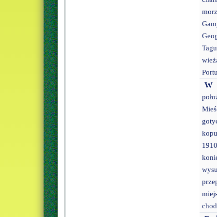
morz
Gamy
Geog
Tagu
wież
Portu
W 
poło
Mieś
goty
kopu
1910
koni
wysu
prze
miej
chod