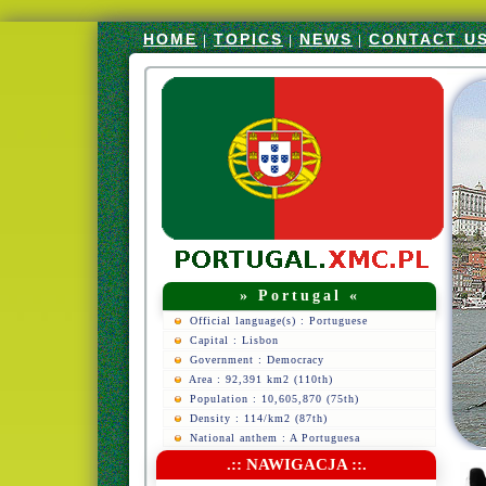
HOME
TOPICS
NEWS
CONTACT U
|
|
|
» Portugal «
Official language(s) : Portuguese
Capital : Lisbon
Government : Democracy
Area : 92,391 km2 (110th)
Population : 10,605,870 (75th)
Density : 114/km2 (87th)
National anthem : A Portuguesa
.:: NAWIGACJA ::.