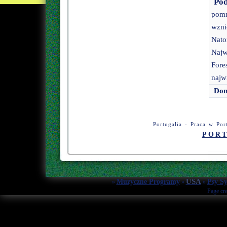
Po
pomn
wzni
Nato
Najw
Fore
najw
Do
Portugalia - Praca w Por
PORT
USA
Muzyczne Programy
Psy Sy
»
»
»
Page cr