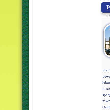
Auto
bran
pewn
leka
nos
spec
równ
Osob