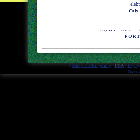
elekt
Cały 
Portugalia - Praca w Por
PORT
USA
Muzyczne Programy
Psy Sy
»
»
»
Page cr