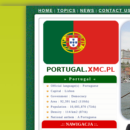
HOME
TOPICS
NEWS
CONTACT U
|
|
|
» Portugal «
Official language(s) : Portuguese
Capital : Lisbon
Government : Democracy
Area : 92,391 km2 (110th)
Population : 10,605,870 (75th)
Density : 114/km2 (87th)
National anthem : A Portuguesa
.:: NAWIGACJA ::.