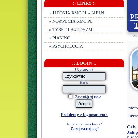
:: LINKS ::
» JAPONIA.XMC.PL - JAPAN
P
» NORWEGIA.XMC.PL
» TYBET I BUDDYZM
Aut
» PIANINO
» PSYCHOLOGIA
:: LOGIN ::
Użytkownik
Hasło
Zapami�taj mnie
meto
Problemy z logowaniem?
nerw
Jeszcze nie masz konta?
Cały 
Zarejestruj się!
·
Jak p
B więc