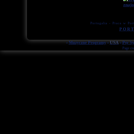
Portugalia - Praca w Por
PORT
USA
Muzyczne Programy
Psy Sy
»
»
»
Page cr