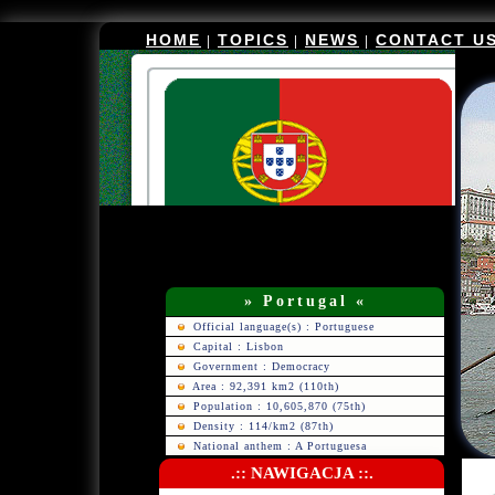
HOME
TOPICS
NEWS
CONTACT U
|
|
|
» Portugal «
Official language(s) : Portuguese
Capital : Lisbon
Government : Democracy
Area : 92,391 km2 (110th)
Population : 10,605,870 (75th)
Density : 114/km2 (87th)
National anthem : A Portuguesa
.:: NAWIGACJA ::.