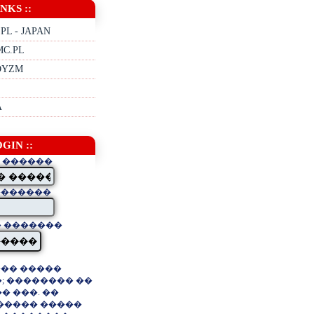
INKS ::
PL - JAPAN
MC.PL
DDYZM
A
OGIN ::
 ������
�������
� �������
��� �����
; �������� ��
� ���. ��
����� �����