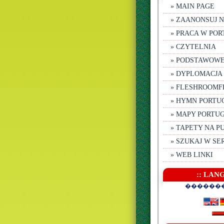
» MAIN PAGE
» ZAANONSUJ 
» PRACA W POR
» CZYTELNIA
» PODSTAWOW
» DYPLOMACJA
» FLESHROOMF
» HYMN PORTU
» MAPY PORTUG
» TAPETY NA P
» SZUKAJ W SE
» WEB LINKI
:: LAN
������