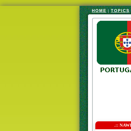
HOME
TOPICS
|
.:: NAW