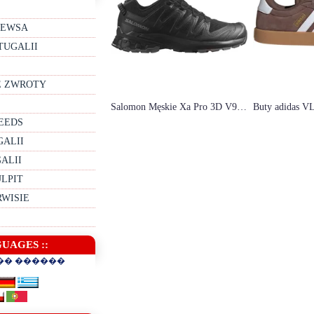
NEWSA
TUGALII
E ZWROTY
Salomon Męskie Xa Pro 3D V9 472718
EEDS
GALII
ALII
ULPIT
RWISIE
GUAGES ::
�� ������