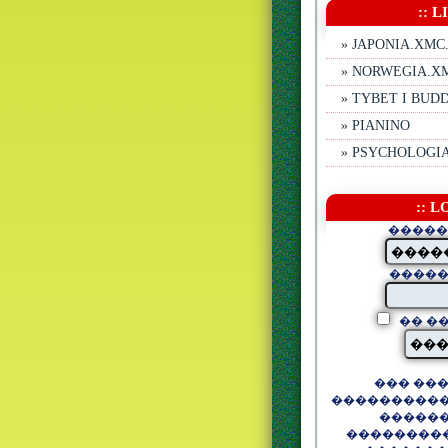
:: L
» JAPONIA.XMC.
» NORWEGIA.X
» TYBET I BU
» PIANINO
» PSYCHOLOGI
:: L
�����
����
�� �
��� ��
����������
������
��������